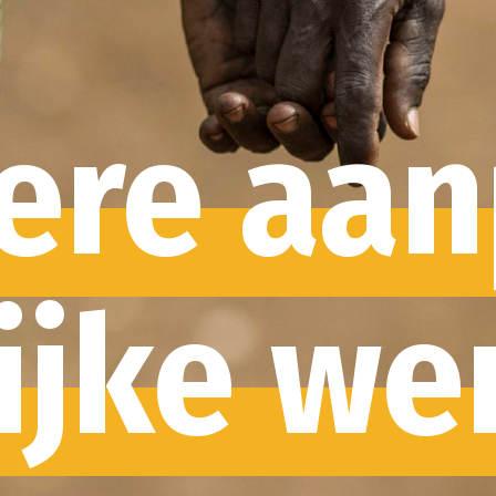
e aanpak.
e wereld.
Digital report powered by​​​​​​​
H5mag